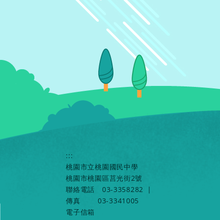
:::
桃園市立桃園國民中學
桃園市桃園區莒光街2號
聯絡電話
03-3358282
|
傳真
03-3341005
電子信箱