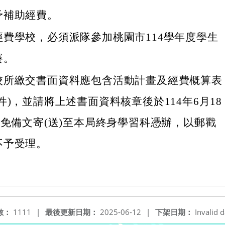
予補助經費。
經費學校，必須派隊參加桃園市114學年度學生
賽。
校所繳交書面資料應包含活動計畫及經費概算表
件)，並請將上述書面資料核章後於114年6月18
前免備文寄(送)至本局終身學習科憑辦，以郵戳
不予受理。
數：
1111
|
最後更新日期：
2025-06-12
|
下架日期：
Invalid d