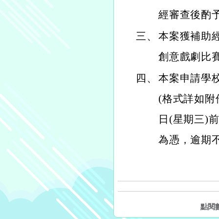
經審查後酌
三、
本案獲補助
創意戲劇比
四、
本案申請學
(格式詳如附
日(星期三)
為憑，逾期
點閱