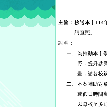
主旨：
檢送本市11
請查照。
說明：
一、
為推動本市
野，提升參
畫，請各校
二、
本案補助對
或假日時間
以每校至多