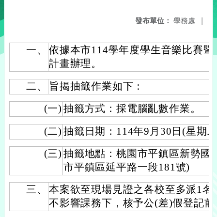
發布單位：
學務處
|
一、
依據本市114學年度學生音樂比賽
計畫辦理。
二、
旨揭抽籤作業如下：
(一)
抽籤方式：採電腦亂數作業。
(二)
抽籤日期：114年9月30日(星期
(三)
抽籤地點：桃園市平鎮區新勢國
市平鎮區延平路一段181號)
三、
本案欲至現場見證之各校至多派1名
不影響課務下，核予公(差)假登記前