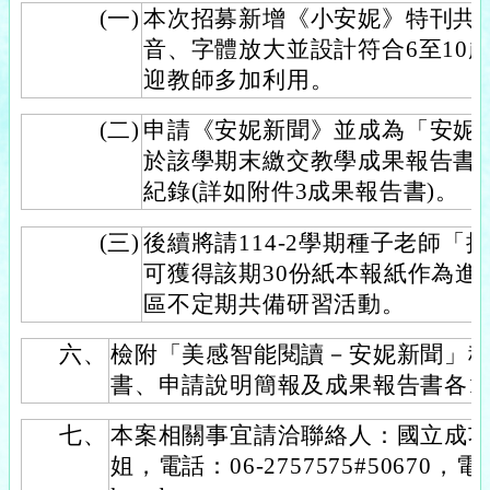
(一)
本次招募新增《小安妮》特刊共
音、字體放大並設計符合6至10
迎教師多加利用。
(二)
申請《安妮新聞》並成為「安妮
於該學期末繳交教學成果報告書
紀錄(詳如附件3成果報告書)。
(三)
後續將請114-2學期種子老師「
可獲得該期30份紙本報紙作為進
區不定期共備研習活動。
六、
檢附「美感智能閱讀－安妮新聞」
書、申請說明簡報及成果報告書各1
七、
本案相關事宜請洽聯絡人：國立成
姐，電話：06-2757575#50670，電子