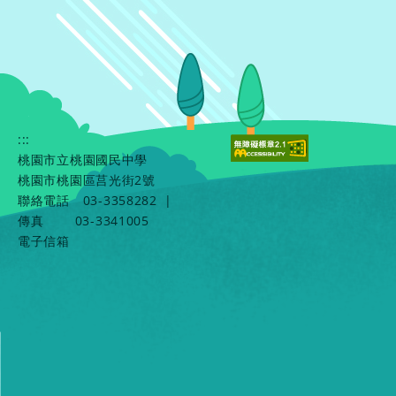
:::
桃園市立桃園國民中學
桃園市桃園區莒光街2號
聯絡電話
03-3358282
|
傳真
03-3341005
電子信箱