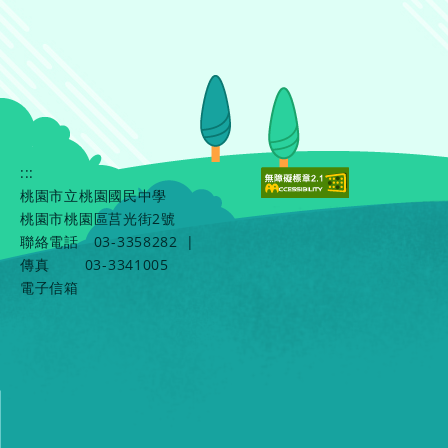
:::
桃園市立桃園國民中學
桃園市桃園區莒光街2號
聯絡電話
03-3358282
|
傳真
03-3341005
電子信箱