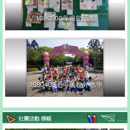
Enter
查
1080503母親節活動
詢，
17張相片
下
方
內
容
將
改
變
1080408七年級校外教學
15張相片
社團活動 橫幅