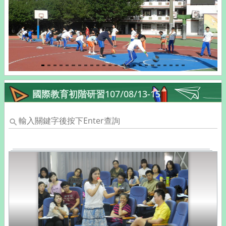
Previous
Next
國際教育初階研習107/08/13-15
輸
入
關
鍵
字
後
按
下
Enter
查