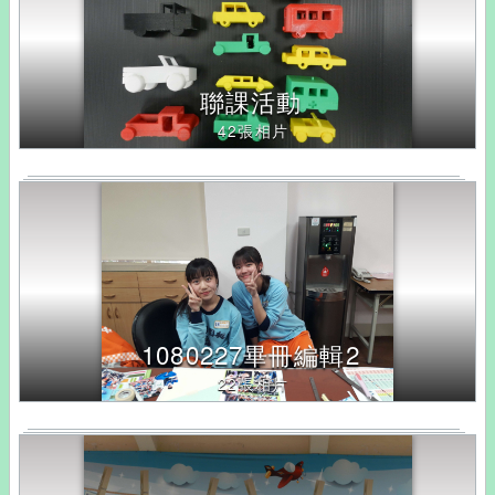
改
變
聯課活動
42張相片
1080227畢冊編輯2
22張相片