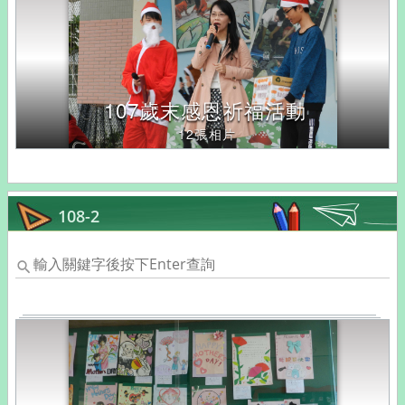
107歲末感恩祈福活動
12張相片
108-2
輸
入
關
鍵
字
後
按
下