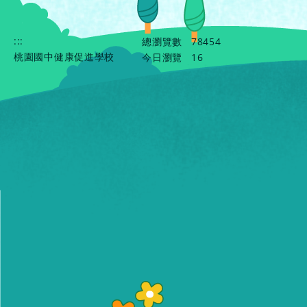
:::
總瀏覽數
78454
桃園國中健康促進學校
今日瀏覽
16