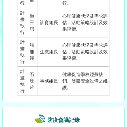
行
行。
計
游
心理健康狀況及需求評
畫
玉
訓育組長
估，活動策略設計及效
執
琪
果評價。
行
計
張
心理健康狀況及需求評
畫
能
生教組長
估，活動策略設計及效
執
翔
果評價。
行
計
石
健康促進學校經費核
畫
珠
事務組長
銷、硬體安全設備之維
執
玲
護。
行
防疫會議記錄