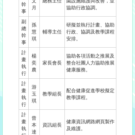
文
總務主任
園設施維護與改善，並
幹
月
協助行政協調。
事
副
孫
研擬並執行計畫、協助
總
慧
輔導主任
行政、協調及教學課程
幹
琪
安排。
事
計
楊
協助各項活動之推展及
畫
奕
家長會長
整合社團人力協助推展
執
農
健康服務。
行
計
游
畫
配合健康促進學校擬定
玉
教學組長
執
教學課程。
琪
行
計
曾
畫
健康資訊網路網頁製作
本
資訊組長
執
及維護。
達