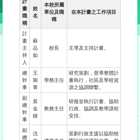
計
本校所屬
畫
姓
單位及職
在本計畫之工作項目
職
名
稱
稱
計
畫
蘇
主
品
校長
主導及主持計畫。
持
如
人
總
王
研究策劃，督導整體計
幹
琬
學務主任
畫執行，社區及學校資
事
菁
源之協調聯繫。
副
黃
研擬並執行計畫、協助
總
金
教務主任
行政、協調及教學課程
幹
鐘
安排。
事
副
沈
策劃行政支援以協助校
總