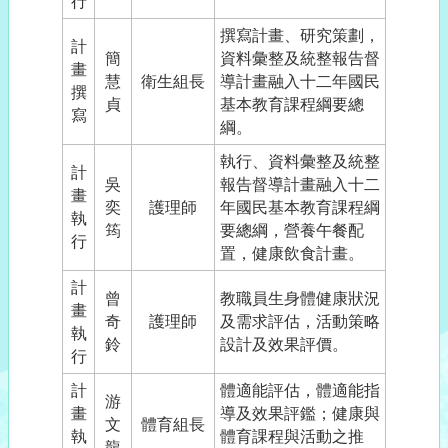
行
撰寫計畫、研究策劃，
計
簡
資料彙整及統整報告督
畫
慧
衛生組長
導計畫融入十二年國民
撰
貞
基本教育課程綱要總
寫
綱。
執行、資料彙整及統整
計
吳
報告督導計畫融入十二
畫
奕
護理師
年國民基本教育課程綱
執
筠
要總綱，營養午餐配
行
置，健康飲食計畫。
計
曾
教職員生身體健康狀況
畫
奇
護理師
及需求評估，活動策略
執
鈴
設計及效果評價。
行
計
體適能評估，體適能指
游
畫
導及效果評鑑；健康與
文
體育組長
執
體育課程與活動之推
龍