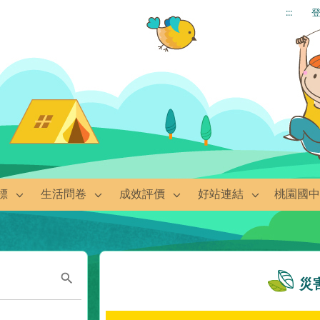
:::
標
生活問卷
成效評價
好站連結
桃園國中
災
搜尋