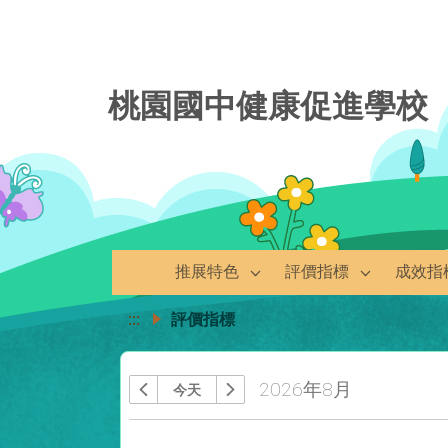
桃園國中健康促進學校
推展特色
評價指標
成效指
:::
評價指標
2026年8月
今天
上個月
下個月