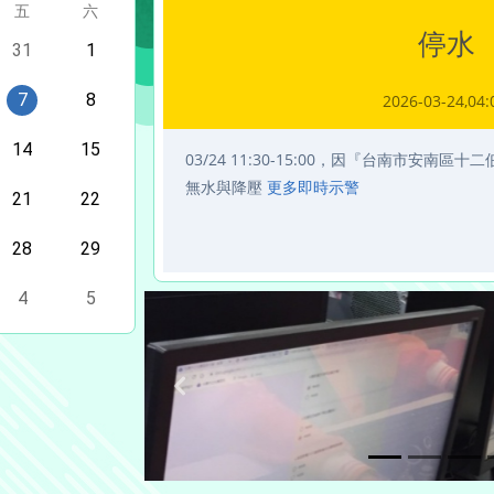
星期
五
星期
六
停水
今天
31
今天
1
今天
7
今天
8
2026-03-24
今天
14
今天
15
03/24 11:30-15:00，因『台南市安
無水與降壓
更多即時示警
今天
21
今天
22
今天
28
今天
29
今天
4
今天
5
Previous