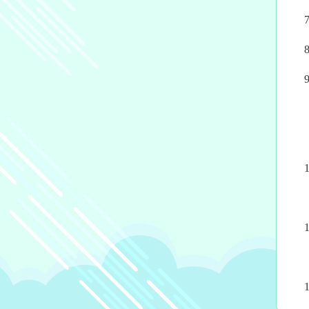
7
8
9
有
有機
10
非
11
吉園