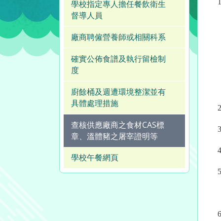
1
學校指定專人擔任餐飲衛生
督導人員
查
廠商聘僱營養師或相關科系
查
確實公佈食譜及執行留檢制
查
度
查
廚餘桶及週遭環境整潔並有
具體處理措施
2
查核供應廠商之食材CAS標
3
章、溫體豬之屠宰證明等
4
學校午餐網頁
5
未
6