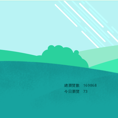
總瀏覽數
169868
今日瀏覽
73