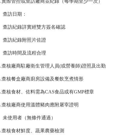
.
實際管控或查訪廠商並紀錄（每學期至少一次）
訪日期：
訪紀錄詳實經雙方簽名確認
訪紀錄附照片佐證
訪時間及流程合理
.
查核廠商駐廠衛生管理人員
(
或營養師
)
證照及出勤
.
查核餐盒廠商廚房設備及餐飲烹煮情形
.
查核食材、佐料需為
CAS
食品或有
GMP
標章
.
查核廠商使用溫體豬肉應附屠宰證明
使用者（無條件通過）
.
查核食材鮮度、蔬果農藥檢測