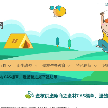
:::
網
行政
衛生訪視
學校午餐教育
特色創新
好
材CAS標章、溫體豬之屠宰證明等
查核供應廠商之食材CAS標章、溫