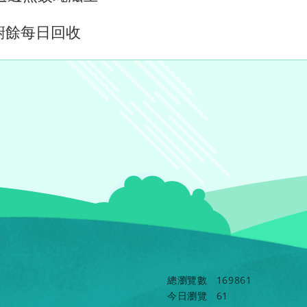
.廚餘每日回收
總瀏覽數
169861
今日瀏覽
61