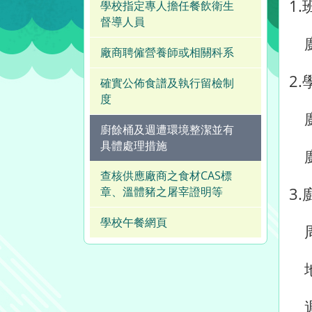
1
學校指定專人擔任餐飲衛生
督導人員
廚
廠商聘僱營養師或相關科系
2
確實公佈食譜及執行留檢制
度
廚
廚餘桶及週遭環境整潔並有
具體處理措施
廚
查核供應廠商之食材CAS標
3
章、溫體豬之屠宰證明等
學校午餐網頁
周
地
週