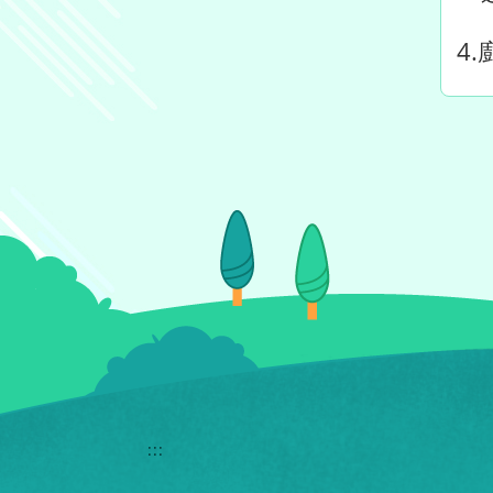
4
:::