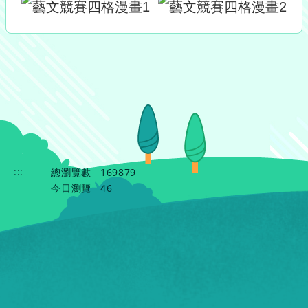
:::
總瀏覽數
169879
今日瀏覽
46