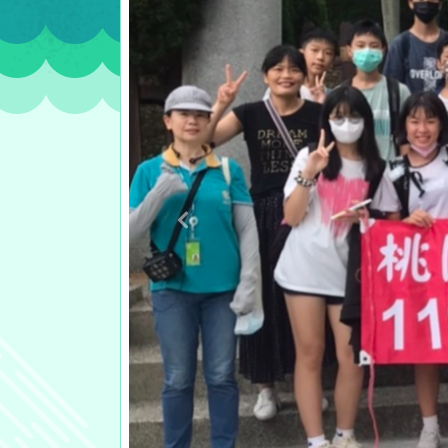
Previous
:::
首頁
輸
入
標