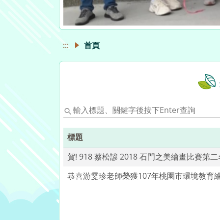
標題
題、
關
賀! 918 蔡松諺 2018 石門之美繪畫比賽第
鍵
字
恭喜游雯珍老師榮獲107年桃園市環境教育
後
按
下
Enter
查
詢