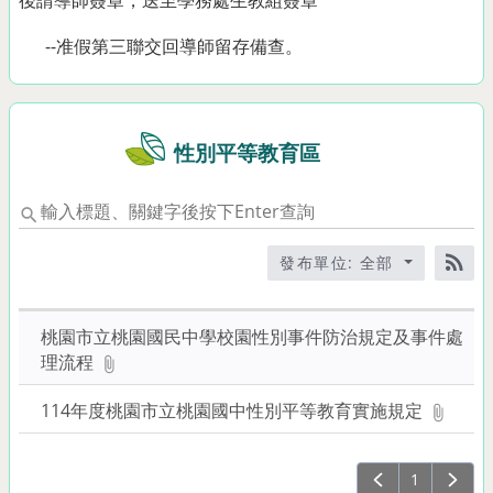
--准假第三聯交回導師留存備查。
性別平等教育區
輸
入
標
發布單位: 全部
題、
RS
關
鍵
桃園市立桃園國民中學校園性別事件防治規定及事件處
字
理流程
後
按
114年度桃園市立桃園國中性別平等教育實施規定
下
Enter
1
查