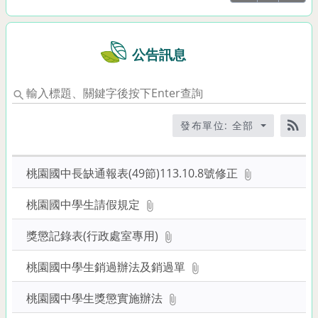
詢
公告訊息
輸
入
標
發布單位: 全部
題、
RS
關
鍵
桃園國中長缺通報表(49節)113.10.8號修正
字
後
桃園國中學生請假規定
按
下
獎懲記錄表(行政處室專用)
Enter
桃園國中學生銷過辦法及銷過單
查
詢
桃園國中學生獎懲實施辦法