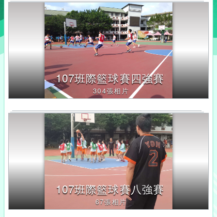
鍵
字
後
按
下
Enter
查
107班際籃球賽四強賽
詢，
304張相片
下
方
內
容
將
改
變
107班際籃球賽八強賽
67張相片