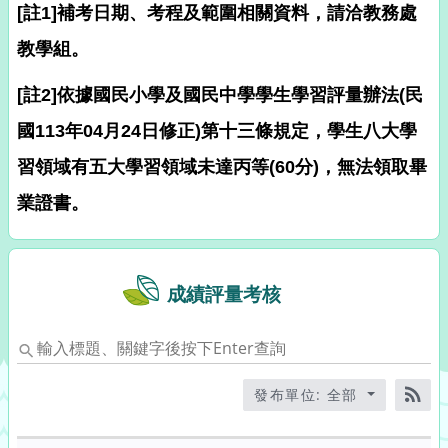
[註1]補考日期、考程及範圍相關資料，請洽教務處
教學組。
[註2]依據國民小學及國民中學學生學習評量辦法(民
國113年04月24日修正)第十三條規定，學生八大學
習領域有五大學習領域未達丙等(60分)，無法領取畢
業證書。
成績評量考核
輸
入
標
發布單位: 全部
題、
RS
關