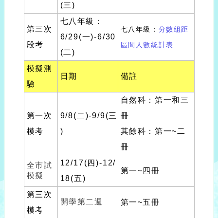
(三)
七八年級：
第三次
七八年級：
分數組距
6/29(一)-6/30
段考
區間人數統計表
(二)
模擬測
日期
備註
驗
自然科：第一和三
第一次
9/8(二)-9/9(三
冊
模考
)
其餘科：第一~二
冊
12/17(四)-12/
全市試
第一~四冊
模擬
18(五)
第三次
開學第二週
第一~五冊
模考