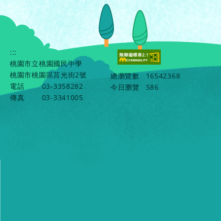
:::
桃園市立桃園國民中學
桃園市桃園區莒光街2號
總瀏覽數
16542368
電話
03-3358282
今日瀏覽
586
傳真
03-3341005