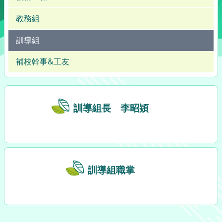
教務組
訓導組
補校幹事&工友
訓導組長 李昭熲
訓導組職掌