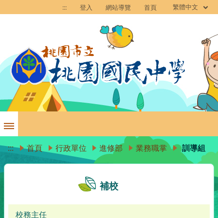
繁體中文
:::
登入
網站導覽
首頁
:::
首頁
行政單位
進修部
業務職掌
訓導組
補校
校務主任