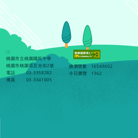
:::
桃園市立桃園國民中學
桃園市桃園區莒光街2號
總瀏覽數
16543602
電話
03-3358282
今日瀏覽
1362
傳真
03-3341005