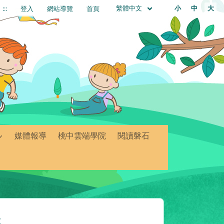
繁體中文
小
中
大
:::
登入
網站導覽
首頁
媒體報導
桃中雲端學院
閱讀磐石
載