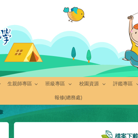
生親師專區
班級專區
校園資源
評鑑專區
報修(總務處)
章
檔案下