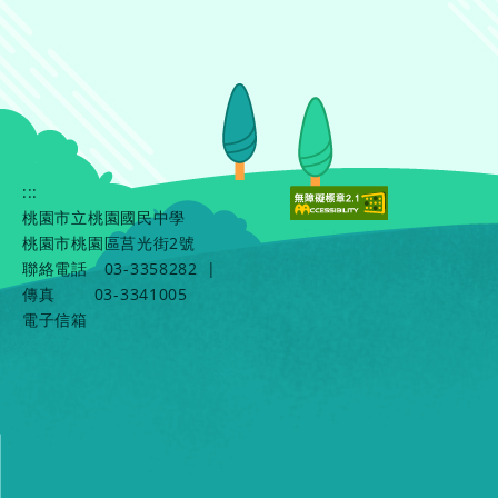
:::
桃園市立桃園國民中學
桃園市桃園區莒光街2號
聯絡電話
03-3358282
|
傳真
03-3341005
電子信箱