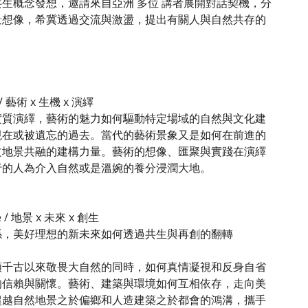
生概念發想，邀請來自亞洲 多位 講者展開對話契機，分
景想像，希冀透過交流與激盪，提出有關人與自然共存的
ure / 藝術 x 生機 x 演繹
實質演繹，藝術的魅力如何驅動特定場域的自然與文化建
現在或被遺忘的過去。當代的藝術景象又是如何在前進的
文地景共融的建構力量。藝術的想像、匯聚與實踐在演繹
行的人為介入自然或是溫婉的養分浸潤大地。
ure / 地景 x 未來 x 創生
係，美好理想的新未來如何透過共生與再創的翻轉
類千古以來敬畏大自然的同時，如何真情凝視和反身自省
的信賴與關懷。藝術、建築與環境如何互相依存，走向美
超越自然地景之於偏鄉和人造建築之於都會的鴻溝，攜手