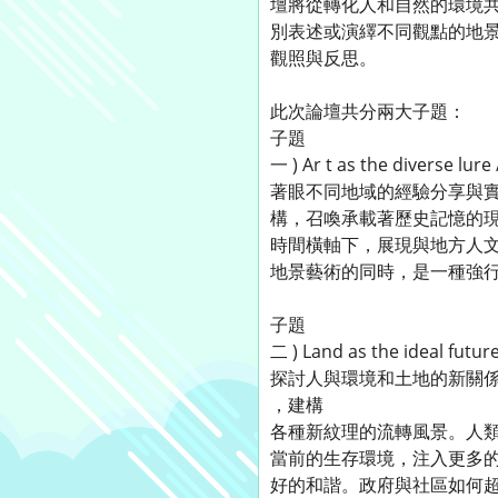
壇將從轉化人和自然的環境共
別表述或演繹不同觀點的地
觀照與反思。
此次論壇共分兩大子題：
子題
一 ) Ar t as the diverse l
著眼不同地域的經驗分享與
構，召喚承載著歷史記憶的
時間橫軸下，展現與地方人
地景藝術的同時，是一種強
子題
二 ) Land as the ideal fut
探討人與環境和土地的新關
，建構
各種新紋理的流轉風景。人
當前的生存環境，注入更多
好的和諧。政府與社區如何