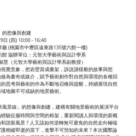
」的想像與創建
四) 10:00 - 16:40
廳 (桃園市中壢區遠東路135號六館一樓)
術館 協辦單位：元智大學藝術與設計學系
鄒淑慧（元智大學藝術與設計學系副教授）
的視覺意象，把岩壁當成畫架，訴說謎樣般的故事與想
地做為畫布或媒介，賦予藝術創作對自然與環境的各種回
類的思考與藝術的作為不斷地召喚與提醒，持續展現自然
藝域地圖不可或缺的地景藝術。
新風景線」的想像與創建，建構有關地景藝術的展演平台
的經驗征服時間與空間的框架，重新閱讀人與環境的新概
和諧新風景 ? 人又該如何逆轉無可避免的自然走向極端
護稍縱即逝的當下，進擊不可預知的未來 ? 本次國際論