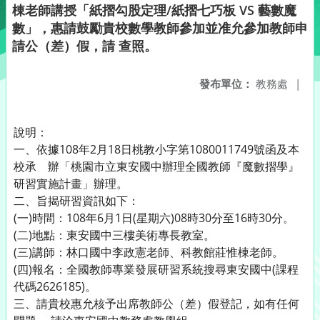
棟老師講授「紙摺勾股定理/紙摺七巧板 VS 藝數魔
數」，惠請鼓勵貴校數學教師參加並准允參加教師申
請公（差）假，請 查照。
發布單位：
教務處
|
說明：
一、依據108年2月18日桃教小字第1080011749號函及本
校承 辦「桃園市立東安國中辦理全國教師『魔數摺學』
研習實施計畫」辦理。
二、旨揭研習資訊如下：
(一)時間：108年6月1日(星期六)08時30分至16時30分。
(二)地點：東安國中三樓美術專長教室。
(三)講師：林口國中李政憲老師、科教館莊惟棟老師。
(四)報名：全國教師專業發展研習系統搜尋東安國中(課程
代碼2626185)。
三、請貴校惠允核予出席教師公（差）假登記，如有任何