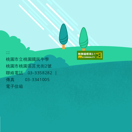
:::
桃園市立桃園國民中學
桃園市桃園區莒光街2號
聯絡電話
03-3358282
|
傳真
03-3341005
電子信箱