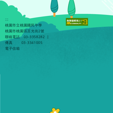
:::
桃園市立桃園國民中學
桃園市桃園區莒光街2號
聯絡電話
03-3358282
|
傳真
03-3341005
電子信箱