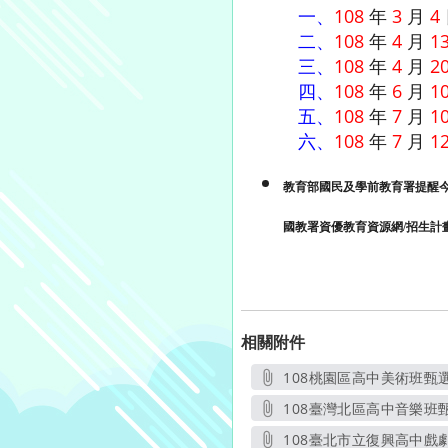
一、
108
年
3
月
4
二、
108
年
4
月
1
三、
108
年
4
月
2
四、
108
年
6
月
1
五、
108
年
7
月
1
六、
108
年
7
月
1
教育部國民及學前教育署提醒
國教署資優教育資源網/招生計畫
相關附件
108桃園區高中美術班甄選
另開新
108臺灣北區高中音樂班甄
另開新
108臺北市立復興高中戲劇