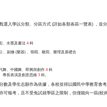
甄選入學以分類、分區方式 (詳如各類各區一覽表) ，並
、水墨及書法
4
科
 、副修 (樂器) 、視唱、聽寫、樂理及基礎合
舞、中國舞、即興與創作
4
科
專長表演及創意思維
3
科。
分數及學生志願作為依據，各校並得以國民中學教育會考
亦可報考，且不受免試就學區之限制，但僅能向一區(校)