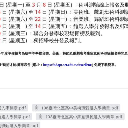
日 (星期一) 至
3
月
8
日 (星期五) ：術科測驗線上報名及
3
日 (星期六) 至
14
日 (星期日) ：美術班、戲劇班術科測
0
日 (星期六) 至
22
日 (星期一) ：音樂班、舞蹈班術科測
0
日 (星期一) 至
14
日 (星期五) ：甄選入學分發報名及
0
日 (星期三) ：聯合分發學校現場撕榜及報到。
2
日 (星期五) ：獨招學校分發及報到。
今年度準備報考高級中等學校音樂、美術、舞蹈及戲劇班考生留意術科測驗報名時間及
/藝術才能/簡章表件
(網址：
https://adapt.set.edu.tw/excellent
/) 免費下載簡章。
入學簡章.pdf
108臺灣北區高中美術班甄選入學簡章.pdf
視窗
另開新視窗
選入學簡章.pdf
108臺灣北區高中舞蹈班甄選入學簡章.pdf
視窗
另開新視窗
班甄選入學簡章.pdf