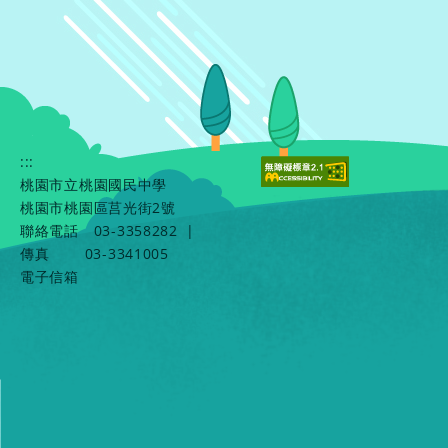
:::
桃園市立桃園國民中學
桃園市桃園區莒光街2號
聯絡電話
03-3358282
|
傳真
03-3341005
電子信箱