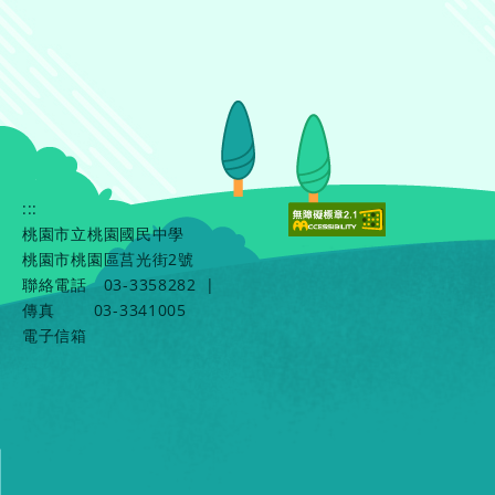
:::
桃園市立桃園國民中學
桃園市桃園區莒光街2號
聯絡電話
03-3358282
|
傳真
03-3341005
電子信箱