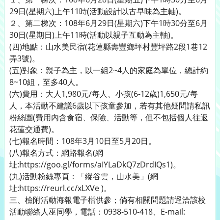
29日(星期六)上午11時(活動設計以古早味為主軸)。
２、第二梯次：108年6月29日(星期六)下午1時30分至6月
30日(星期日)上午11時(活動以親子互動為主軸)。
(四)地點：山水美民宿(花蓮縣壽豐鄉坪村豐坪路2段1巷12
弄3號)。
(五)對象：親子為主，以一組2~4人的家庭為單位，總計約
8~10組，至多40人。
(六)費用：大人1,980元/每人、小孩(6-12歲)1,650元/每
人，本活動不建議6歲以下孩童參加，若有其他疑問請私訊
粉絲團(費用內含食宿、保險、活動等，但不包括個人往返
花蓮交通費)。
(七)報名時間：108年3月10日至5月20日。
(八)報名方式：網路報名(網
址:https://goo.gl/forms/aIYLaDkQ7zDrdIQs1)。
(九)活動粉絲專頁：「縱谷雲，山水美」(網
址:https://reurl.cc/xLXVe )。
三、檢附活動海報電子檔供參；倘有相關問題請逕洽該校
活動聯絡人巫同學，電話：0938-510-418、E-mail: