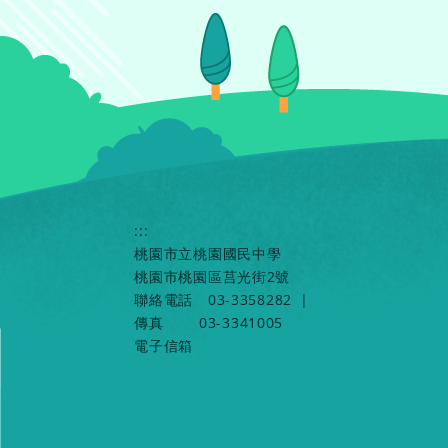
:::
桃園市立桃園國民中學
桃園市桃園區莒光街2號
聯絡電話
03-3358282
|
傳真
03-3341005
電子信箱