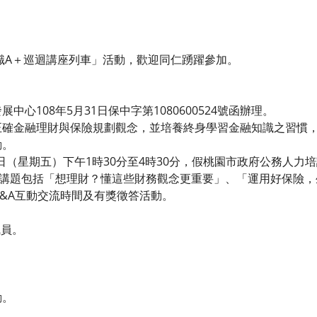
知識A＋巡迴講座列車」活動，歡迎同仁踴躍參加。
心108年5月31日保中字第1080600524號函辦理。
正確金融理財與保險規劃觀念，並培養終身學習金融知識之習慣
動。
2日（星期五）下午1時30分至4時30分，假桃園市政府公務人力
，講題包括「想理財？懂這些財務觀念更重要」、「運用好保險
&A互動交流時間及有獎徵答活動。
職員。
動。