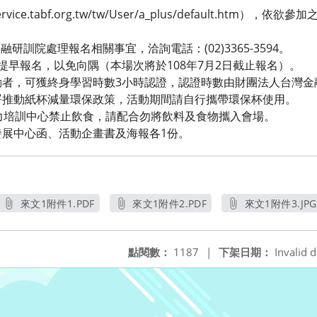
rvice.tabf.org.tw/tw/User/a_plus/default.htm
研訓院處理報名相關事宜，洽詢電話：(02)3365-3594。
請提早報名，以免向隅（本場次將於108年7月2日截止報名）。
動者，可獲終身學習時數3小時認證，認證時數由財團法人台灣金
署推動紙杯減量環保政策，活動期間請自行攜帶環保杯使用。
力培訓中心禁止飲食，請配合勿將飲料及食物攜入會場。
展中心函、活動企畫書及海報各1份。
來文1附件1.PDF
來文1附件2.PDF
來文1附件3.JPG
另開新視窗
另開新視窗
另開新視
點閱數：
1187
|
下架日期：
Invalid d