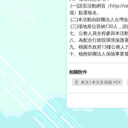
(一)請至活動網頁（http://se
場）點選報名。
(二)本活動由財團法人台灣金融
(三)場地座位容納130人，
七、公教人員全程參與本活
八、為配合行政院環境保護
九、桃園市政府13樓公務人
十、檢附財團法人保險事業發
相關附件
來文1本文呈現檔.PDF
另開新視窗