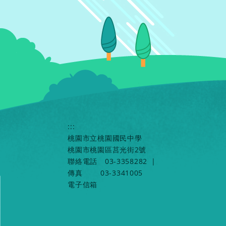
:::
桃園市立桃園國民中學
桃園市桃園區莒光街2號
聯絡電話
03-3358282
|
傳真
03-3341005
電子信箱