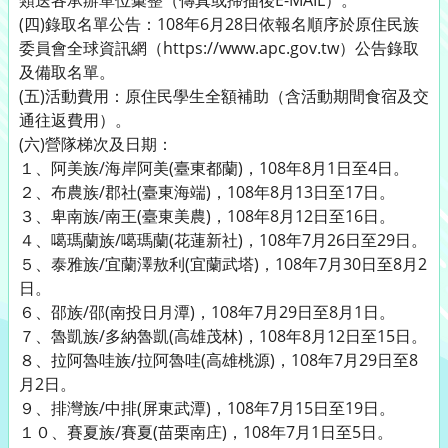
類送各承辦單位彙整（傳真或掃描後E-MAIL）。
(四)錄取名單公告：108年6月28日依報名順序於原住民族
委員會全球資訊網（https://www.apc.gov.tw）公告錄取
及備取名單。
(五)活動費用：原住民學生全額補助（含活動期間食宿及交
通往返費用）。
(六)營隊梯次及日期：
１、阿美族/海岸阿美(臺東都蘭)，108年8月1日至4日。
２、布農族/郡社(臺東海端)，108年8月13日至17日。
３、卑南族/南王(臺東美農)，108年8月12日至16日。
４、噶瑪蘭族/噶瑪蘭(花蓮新社)，108年7月26日至29日。
５、泰雅族/宜蘭澤敖利(宜蘭武塔)，108年7月30日至8月2
日。
６、邵族/邵(南投日月潭)，108年7月29日至8月1日。
７、魯凱族/多納魯凱(高雄茂林)，108年8月12日至15日。
８、拉阿魯哇族/拉阿魯哇(高雄桃源)，108年7月29日至8
月2日。
９、排灣族/中排(屏東武潭)，108年7月15日至19日。
１０、賽夏族/賽夏(苗栗南庄)，108年7月1日至5日。