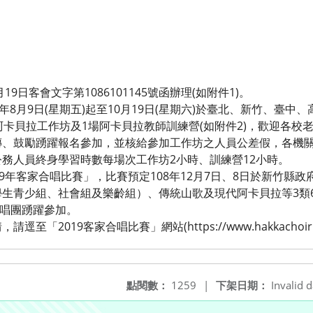
9日客會文字第1086101145號函辦理(如附件1)。
年8月9日(星期五)起至10月19日(星期六)於臺北、新竹、臺中
阿卡貝拉工作坊及1場阿卡貝拉教師訓練營(如附件2)，歡迎各校
傳、鼓勵踴躍報名參加，並核給參加工作坊之人員公差假，各機
務人員終身學習時數每場次工作坊2小時、訓練營12小時。
19年客家合唱比賽」，比賽預定108年12月7日、8日於新竹縣
生青少組、社會組及樂齡組）、傳統山歌及現代阿卡貝拉等3類6
合唱團踴躍參加。
「2019客家合唱比賽」網站(https://www.hakkachoir
點閱數：
1259
|
下架日期：
Invalid d