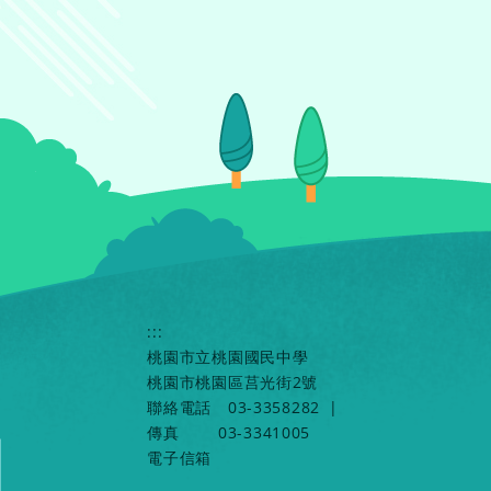
:::
桃園市立桃園國民中學
桃園市桃園區莒光街2號
聯絡電話
03-3358282
|
傳真
03-3341005
電子信箱