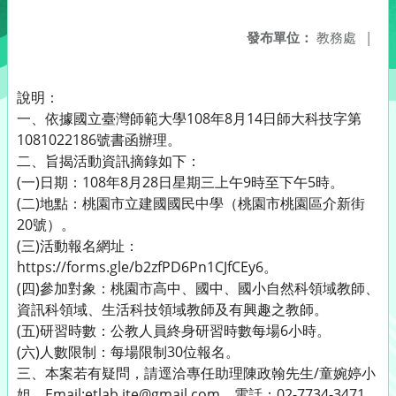
發布單位：
教務處
|
說明：
一、依據國立臺灣師範大學108年8月14日師大科技字第
1081022186號書函辦理。
二、旨揭活動資訊摘錄如下：
(一)日期：108年8月28日星期三上午9時至下午5時。
(二)地點：桃園市立建國國民中學（桃園市桃園區介新街
20號）。
(三)活動報名網址：
https://forms.gle/b2zfPD6Pn1CJfCEy6。
(四)參加對象：桃園市高中、國中、國小自然科領域教師、
資訊科領域、生活科技領域教師及有興趣之教師。
(五)研習時數：公教人員終身研習時數每場6小時。
(六)人數限制：每場限制30位報名。
三、本案若有疑問，請逕洽專任助理陳政翰先生/童婉婷小
姐，Email:etlab.ite@gmail.com，電話：02-7734-3471。