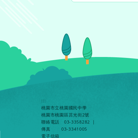
:::
桃園市立桃園國民中學
桃園市桃園區莒光街2號
聯絡電話
03-3358282
|
傳真
03-3341005
電子信箱