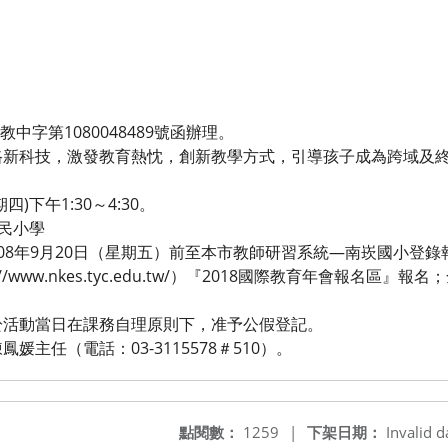
教中字第1080048489號函辦理。
路新科技，激發教育熱忱，創新教學方式，引導孩子成為跨域及
四)下午1:30～4:30。
國民小學
08年9月20日（星期五）前至本市教師研習系統—南崁國小登
//www.nkes.tyc.edu.tw/）『2018國際教育年會報名區
於活動當日在課務自理原則下，准予公假登記。
主任（電話：03-3115578＃510）。
點閱數：
1259
|
下架日期：
Invalid d