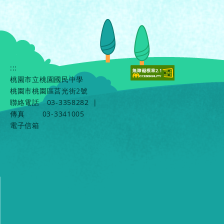
:::
桃園市立桃園國民中學
桃園市桃園區莒光街2號
聯絡電話
03-3358282
|
傳真
03-3341005
電子信箱