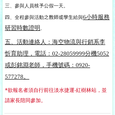
三、參與人員
核予
公假一天。
6
小時服務
四
、全程參與活動
之教師或學生
給與
研習時數證明
。
五、
活動連絡人：海空物流與行銷系李
忻育助理，電話：02-28059999分機5052
或彭銘淵老師，手機號碼：0920-
577278。
*欲報名者須自行前往淡水捷運-紅樹林站，並
請家長陪同參加。