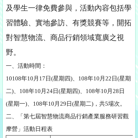
及學生一律免費參與，活動內容包括學
習體驗、實地參訪、有獎競賽等，開拓
對智慧物流、商品行銷領域寬廣之視
野。
一、活動時間
：
10108
年
10
月
17
日
(
星期四
)
、
108
年
10
月
22
日
(
星期
二
)
、
108
年
10
月
24
日
(
星期四
)
、
108
年
10
月
28
日
(
星期一
)
、
108
年
10
月
29
日
(
星期二
)
，共
5
場次。
二、
「第七屆智慧物流商品行銷產業服務研習觀
摩營」活動日程表