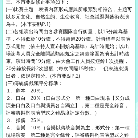
三、本市要點修正事項如下：
(一)比賽主題：表演內容形式應與所報類別相符合，主題可
以多元文化、自然生態、生命教育、社會議題與藝術表演
為主。(本市要點P.1)
(二)各組演出時間由各參賽團隊自行衡量，以15分鐘為基
準，不得低於10分鐘，不得超過20分鐘。計時標準以表演
形式開始（依主持人宣布開始為基準）為計時開始；以出
場謝幕人員完全離開該類組規定之舞臺範圍為演出計時結
束。演出時間19分鐘，由大會工作人員按短鈴1 次提醒，
20分鐘按長鈴2次提醒（每次間隔15秒鐘），仍未結束演
出者，依規定扣分。(本市要點P.2)
(三)傳統偶戲類評分標準：
１、劇本：20％。
２、口白：20％（口白形式分：第一種口白現場【又分成
演兼口白及口白與演員各自獨立】，第二種是完全錄音，
評審將斟酌表演型式之難易度評定分數。）
３、操偶：25％。
４、音樂：10％（音樂以傳統音樂為主，形式分：第一種
現場演奏，第二種是完全錄音，評審將斟酌表演型式之難