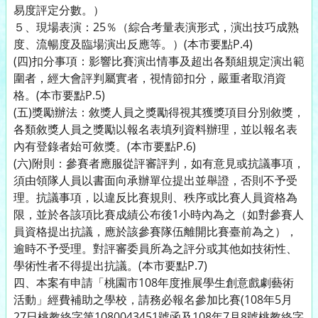
易度評定分數。）
５、現場表演：25％（綜合考量表演形式，演出技巧成熟
度、流暢度及臨場演出反應等。）(本市要點P.4)
(四)扣分事項：影響比賽演出情事及超出各類組規定演出範
圍者，經大會評判屬實者，視情節扣分，嚴重者取消資
格。(本市要點P.5)
(五)獎勵辦法：敘獎人員之獎勵得視其獲獎項目分別敘獎，
各類敘獎人員之獎勵以報名表填列資料辦理，並以報名表
內有登錄者始可敘獎。(本市要點P.6)
(六)附則：參賽者應服從評審評判，如有意見或抗議事項，
須由領隊人員以書面向承辦單位提出並舉證，否則不予受
理。抗議事項，以違反比賽規則、秩序或比賽人員資格為
限，並於各該項比賽成績公布後1小時內為之（如對參賽人
員資格提出抗議，應於該參賽隊伍離開比賽臺前為之），
逾時不予受理。對評審委員所為之評分或其他如技術性、
學術性者不得提出抗議。(本市要點P.7)
四、本案有申請「桃園市108年度推展學生創意戲劇藝術
活動」經費補助之學校，請務必報名參加比賽(108年5月
27日桃教終字第1080043451號函及108年7月8號桃教終字