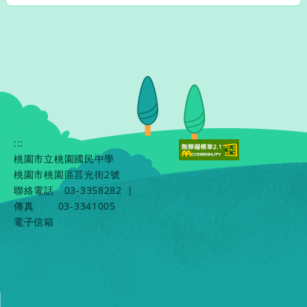
:::
桃園市立桃園國民中學
桃園市桃園區莒光街2號
聯絡電話
03-3358282
|
傳真
03-3341005
電子信箱