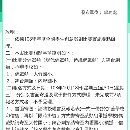
發布單位：
學務處
|
說明：
一、依據108學年度全國學生創意戲劇比賽實施要點辦
理。
二、本案比賽相關事項說明如下：
(一)比賽分偶戲類（現代偶戲類、傳統偶戲類）與舞台劇
類，承辦學校如下：
１、偶戲類：大竹國小。
２、舞台劇類：內壢國小。
(二)報名方式及日期：108年10月18日(星期五)至30日(星期
三)，分別以書面寄送及電子郵件方式辦理，未完成前2項
報名方式者，不予受理。
１、書面寄送：請將授權書及報名表(一式一份)於加蓋學校
印信後，再以「限時掛號」方式郵寄至該類組承辦學校(偶
戲類請寄至大竹國小；舞台劇類請寄至內壢國小)彙辦，信
封上請註名【報名學生創意戲劇比賽】及類組。