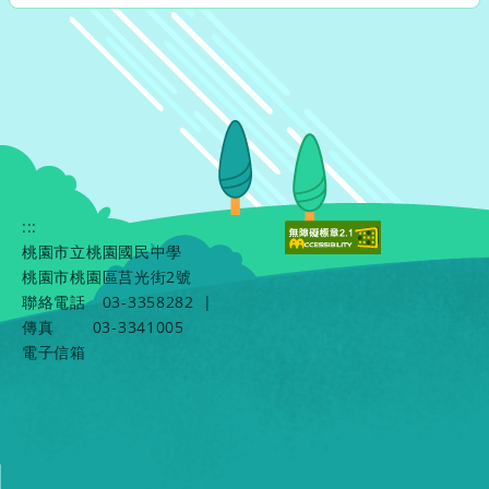
:::
桃園市立桃園國民中學
桃園市桃園區莒光街2號
聯絡電話
03-3358282
|
傳真
03-3341005
電子信箱