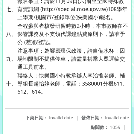
報名事宜：請於11月09日(六)前至全國特殊教
七、
育資訊網 (http://special.moe.gov.tw)108學年
上學期/桃園市/登錄單位(快樂國小)報名。
全程參與者核發研習時數2小時，本市教師在不
八、
影響課務及不支領代課鐘點費原則下，請准予
公 (差)假登記。
注意事項：為響應環保政策，請自備水杯；因
九、
場地限制不提供停車，請盡量搭乘大眾運輸交
通工具前來。
聯絡人：快樂國小特教承辦人李治惟老師、輔
十、
導組長趙怡婷老師，電話：3580001分機611、
612、614。
下架日期：
Invalid date
|
發佈日期：
Invalid date
點閱數：
1059
|