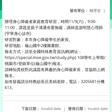
發布單位：
輔導室
|
辦理身心障礙者家庭教育研習，時間11/9(六)，9:00-
11:00，講題是親子溝通有愛無礙，講師是謝明慧心理師
(宇寧身心診所)
研習對象：本市身心障礙學生的家長。
研習地點：龜山國中2樓圖書館。
報名方式：請至全國特殊教育資訊網(網址：
https://special.moe.gov.tw/study.php) 108學年上學期/
桃園市/登錄單位(龜山國中)報名。
請轉知貴校對此議題有興趣的身心障礙家長，並協助上網
報名。
如有疑義請洽特教組長呂美娟老師，電話：3205681分機
613。
下架日期：
Invalid date
|
發佈日期：
Invalid date