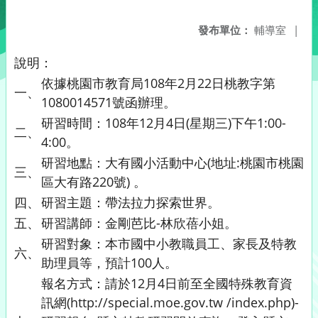
發布單位：
輔導室
|
說明：
依據桃園市教育局108年2月22日桃教字第
一、
1080014571號函辦理。
研習時間：108年12月4日(星期三)下午1:00-
二、
4:00。
研習地點：大有國小活動中心(地址:桃園市桃園
三、
區大有路220號) 。
四、
研習主題：帶法拉力探索世界。
五、
研習講師：金剛芭比-林欣蓓小姐。
研習對象：本市國中小教職員工、家長及特教
六、
助理員等，預計100人。
報名方式：請於12月4日前至全國特殊教育資
訊網(http://special.moe.gov.tw /index.php)-