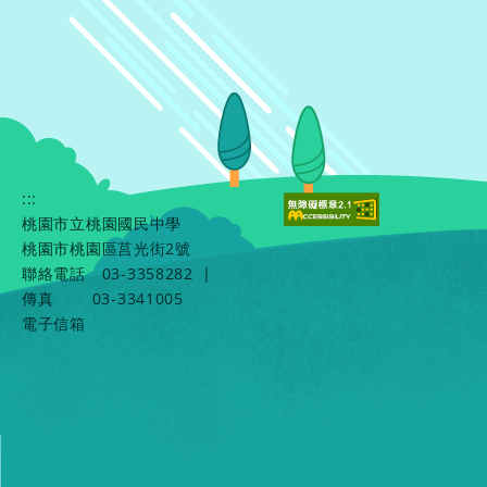
:::
桃園市立桃園國民中學
桃園市桃園區莒光街2號
聯絡電話
03-3358282
|
傳真
03-3341005
電子信箱