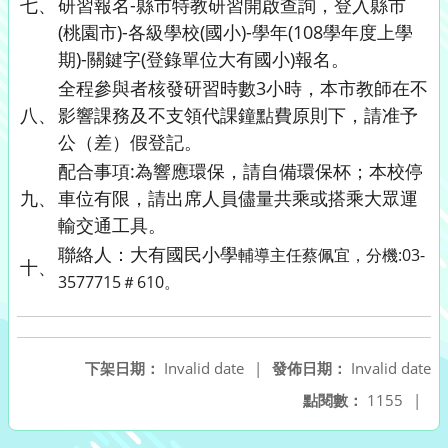
七、
研習報名-縣市特教研習開啟查詢，登入縣市
(桃園市)-各級學校(國小)-學年(108學年度上學
期)-關鍵字(登錄單位大有國小)報名。
全程參與者核發研習時數3小時，本市教師在不
八、
影響課務及不支領代課鐘點費原則下，請准予
公（差）假登記。
配合事項:為響應環保，請自備環保杯；本校停
九、
車位有限，請出席人員儘量共乘或搭乘大眾運
輸交通工具。
聯絡人：大有國民小學
輔導主任蔡佩宜，分機:03-
十、
3577715＃610。
下架日期：
Invalid date
|
發佈日期：
Invalid date
點閱數：
1155
|