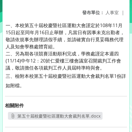
發布單位：
人事室
|
一、本校第五十屆校慶暨社區運動大會謹定於108年11月
15日起至同年月16日止舉辦，凡當日有因事未克出勤者，
敬請依規事先辦理請假手續，並請確實自行覓妥職務代理
人及知會學務處體育組。
二、另為期各項競賽活動順利完成，學務處謹定本週四
(11/14)中午12：20於仁愛樓三樓會議室召開裁判工作會
議，敬請擔任各項裁判工作人員屆時準時與會。
三、檢附本校
第五十屆校慶暨社區運動大會
裁判名單1份詳
如附檔。
相關附件
第五十屆校慶暨社區運動大會裁判名單.docx
另開新視窗