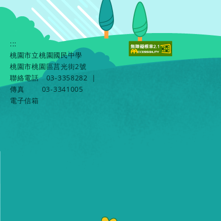
:::
桃園市立桃園國民中學
桃園市桃園區莒光街2號
聯絡電話
03-3358282
|
傳真
03-3341005
電子信箱