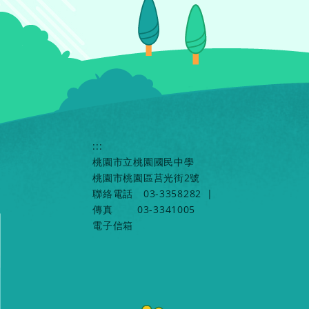
:::
桃園市立桃園國民中學
桃園市桃園區莒光街2號
聯絡電話
03-3358282
|
傳真
03-3341005
電子信箱