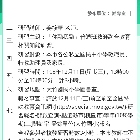
發布單位：
輔導室
|
二、
研習講師：姜筱華 老師。
研習主題：「你融我融」普通班教師融合教育
三、
相關知能研習。
研習對象：本市各公私立國民中小學教職員、
四、
特教助理員及家長。
研習時間：108年12月11日(星期三)，13時00
五、
分至16時00分，計3小時。
六、
研習地點：大竹國民小學圖書室。
報名事宜：請於12月11日(三)前至前至全國特
殊教育資訊網 (http://special.moe.gov.tw/)-研
七、
習報名-開啟查詢-點選縣市(桃園市)學年(108)學
期(上)關鍵字-登錄單位(大竹國小)報名
全程參與者核發研習時數3小時，本市教師在不