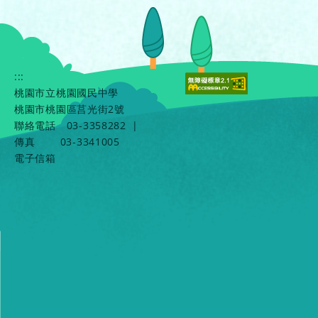
:::
桃園市立桃園國民中學
桃園市桃園區莒光街2號
聯絡電話
03-3358282
|
傳真
03-3341005
電子信箱