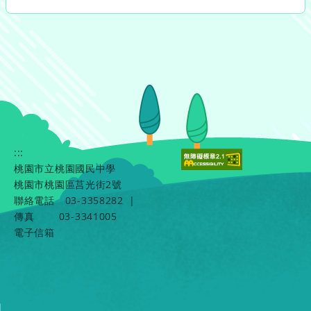
:::
桃園市立桃園國民中學
桃園市桃園區莒光街2號
聯絡電話
03-3358282
|
傳真
03-3341005
電子信箱