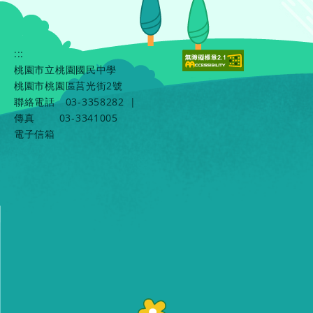
:::
桃園市立桃園國民中學
桃園市桃園區莒光街2號
聯絡電話
03-3358282
|
傳真
03-3341005
電子信箱