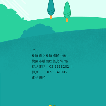
:::
桃園市立桃園國民中學
桃園市桃園區莒光街2號
聯絡電話
03-3358282
|
傳真
03-3341005
電子信箱