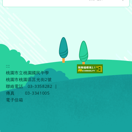
:::
桃園市立桃園國民中學
桃園市桃園區莒光街2號
聯絡電話
03-3358282
|
傳真
03-3341005
電子信箱