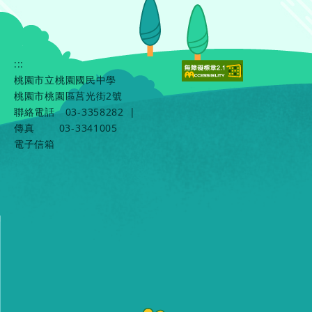
:::
桃園市立桃園國民中學
桃園市桃園區莒光街2號
聯絡電話
03-3358282
|
傳真
03-3341005
電子信箱