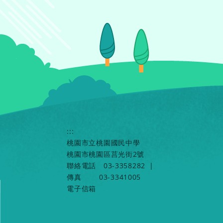
:::
桃園市立桃園國民中學
桃園市桃園區莒光街2號
聯絡電話
03-3358282
|
傳真
03-3341005
電子信箱